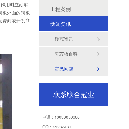
火作用时立刻燃
工程案例
钢板外面的钢板
投资商或开发商
新闻资讯
联冠资讯
夹芯板百科
常见问题
联系联合冠业
电话：
18038850688
QQ：
49232430