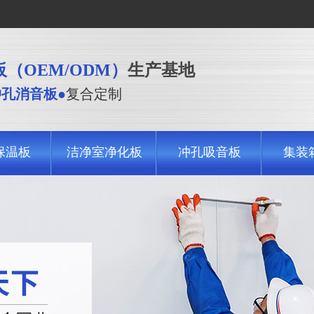
（OEM/ODM）
生产基地
冲孔消音板●
复合定制
保温板
洁净室净化板
冲孔吸音板
集装